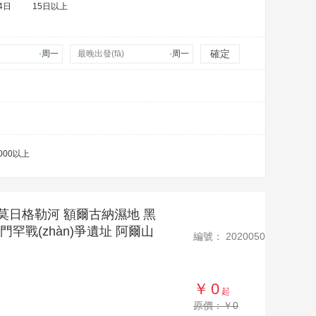
4日
15日以上
確定
·周一
最晚出發(fā)
·周一
000以上
莫日格勒河 額爾古納濕地 黑
罕戰(zhàn)爭遺址 阿爾山
編號：
2020050
￥
0
起
原價：￥0