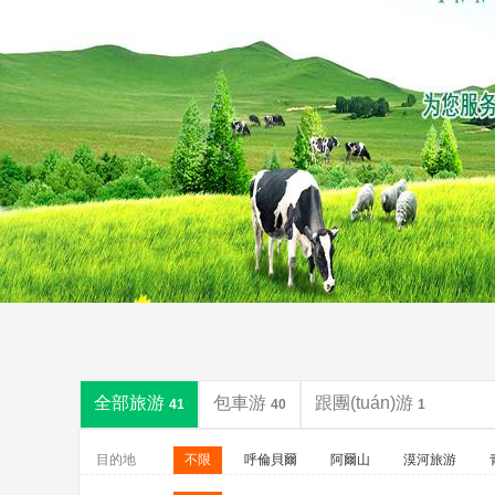
全部旅游
包車游
跟團(tuán)游
41
40
1
目的地
不限
呼倫貝爾
阿爾山
漠河旅游