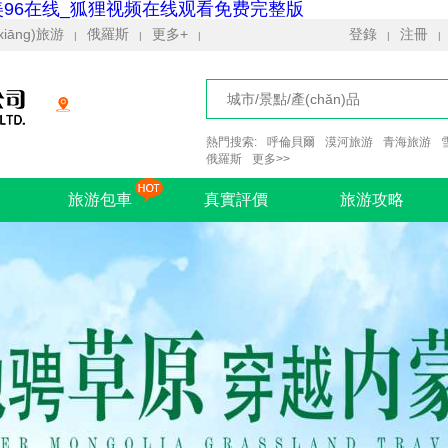
美96在线_狐狸视频在线观看免费完整版
xiāng)旅游
俄羅斯
更多+
登錄
注冊
|
|
|
|
|
熱門搜索:
呼倫貝爾
漠河旅游
青海旅游
俄羅斯
更多>>
旅游包車
真實評價
旅游攻略