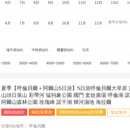
6日
7日
8日
9日
10日
11日
12日
13日
1
最早出發(fā)
6月
7月
8月
9月
10月
11月
12月
端午節(jié)
中秋節(jié)
國慶節(jié)
元旦
0~3000
3000~4000
4000~5000
5000~6000
6000~7000
7
夏季【呼倫貝爾＋阿爾山5日游】5日游呼倫貝爾大草原 
山頭日落山 彩帶河 猛犸象公園 國門 套娃廣場 呼倫湖 諾門
阿爾山森林公園 玫瑰峰 諾干湖 輝河濕地 海拉爾
純玩自由行
純玩深度游
0購物無強(qiáng)制消費
隨走隨停
出發(fā)城市：
呼倫貝爾