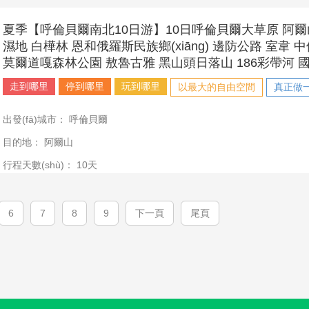
夏季【呼倫貝爾南北10日游】10日呼倫貝爾大草原 阿爾
濕地 白樺林 恩和俄羅斯民族鄉(xiāng) 邊防公路 室韋 
莫爾道嘎森林公園 敖魯古雅 黑山頭日落山 186彩帶河 
走到哪里
停到哪里
玩到哪里
以最大的自由空間
真正做一
出發(fā)城市：
呼倫貝爾
目的地：
阿爾山
行程天數(shù)：
10天
6
7
8
9
下一頁
尾頁