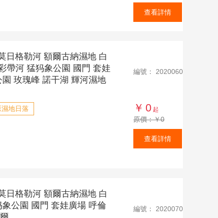
查看詳情
莫日格勒河 額爾古納濕地 白
 彩帶河 猛犸象公園 國門 套娃
編號：
2020060
公園 玫瑰峰 諾干湖 輝河濕地
￥
0
原濕地日落
起
原價：￥0
查看詳情
莫日格勒河 額爾古納濕地 白
犸象公園 國門 套娃廣場 呼倫
編號：
2020070
拉爾