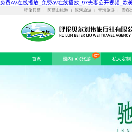
免费AV在线播放_免费av在线播放_97夫妻公开视频_欧
呼倫貝爾
阿爾山旅游
漠河旅游
青海旅游
雪鄉(
|
|
|
|
首頁
國內(nèi)旅游
私人定制