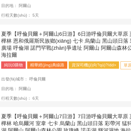
目的地：
阿爾山
行程天數(shù)：
5天
夏季【呼倫貝爾＋阿爾山6日游】6日游呼倫貝爾大草原 
樺林 恩和俄羅斯民族鄉(xiāng) 七卡 烏蘭山 黑山頭日落
廣場 呼倫湖 諾門罕戰(zhàn)爭遺址 阿爾山 阿爾山森林
海拉爾
純玩0購物
精華經(jīng)典線路
資深司機(jī)向?qū)?/dd>
草
出發(fā)城市：
呼倫貝爾
目的地：
阿爾山
行程天數(shù)：
6天
夏季【呼倫貝爾＋阿爾山7日游】7日游呼倫貝爾大草原 
樺林 哈烏爾河 室韋 七卡 烏蘭山 黑山頭日落 彩帶河 猛
湖 阿爾山 阿爾山森林公園 玫瑰峰 諾干湖 輝河濕地 海