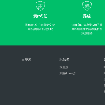
責(zé)任
路線
提倡責(zé)任的旅行對組
強(qiáng)大專業(yè)的策
織和參與者都是如此
劃和組織能力純凈美妙的
旅游線路
出境游
玩法多
深度游
跟團(tuán)游