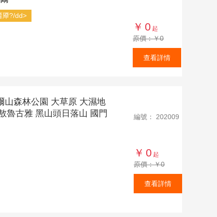
厣?/dd>
￥
0
起
原價：￥0
查看詳情
阿爾山森林公園 大草原 大濕地
嘴 敖魯古雅 黑山頭日落山 國門
編號：
202009
￥
0
起
原價：￥0
查看詳情