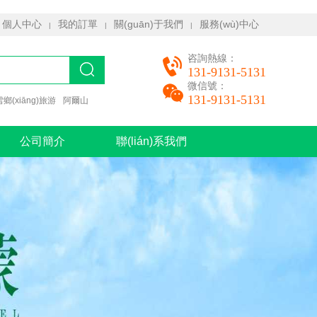
個人中心
我的訂單
關(guān)于我們
服務(wù)中心
|
|
|
咨詢熱線：
131-9131-5131
微信號：
131-9131-5131
雪鄉(xiāng)旅游
阿爾山
公司簡介
聯(lián)系我們