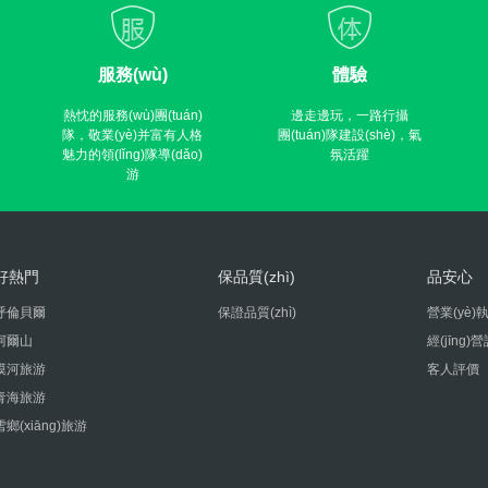
服務(wù)
體驗
熱忱的服務(wù)團(tuán)
邊走邊玩，一路行攝
隊，敬業(yè)并富有人格
團(tuán)隊建設(shè)，氣
魅力的領(lǐng)隊導(dǎo)
氛活躍
游
好熱門
保品質(zhì)
品安心
呼倫貝爾
保證品質(zhì)
營業(yè)執
阿爾山
經(jīng)
漠河旅游
客人評價
青海旅游
雪鄉(xiāng)旅游