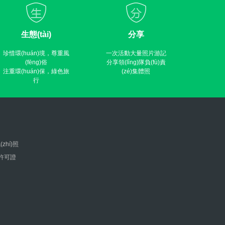
生態(tài)
分享
珍惜環(huán)境，尊重風
一次活動大量照片游記
(fēng)俗
分享領(lǐng)隊負(fù)責
注重環(huán)保，綠色旅
(zé)集體照
行
(zhí)照
營許可證