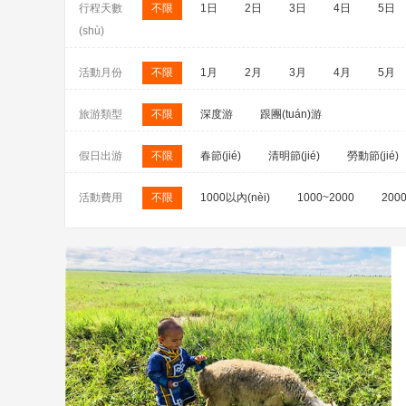
行程天數
不限
1日
2日
3日
4日
5日
(shù)
活動月份
不限
1月
2月
3月
4月
5月
旅游類型
不限
深度游
跟團(tuán)游
假日出游
不限
春節(jié)
清明節(jié)
勞動節(jié)
活動費用
不限
1000以內(nèi)
1000~2000
200