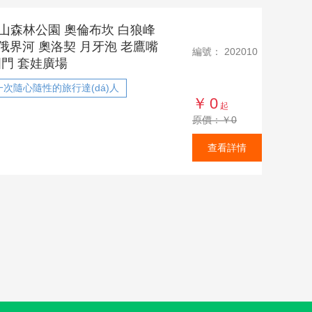
山森林公園 奧倫布坎 白狼峰
中俄界河 奧洛契 月牙泡 老鷹嘴
編號：
202010
國門 套娃廣場
次隨心隨性的旅行達(dá)人
￥
0
起
原價：￥0
查看詳情