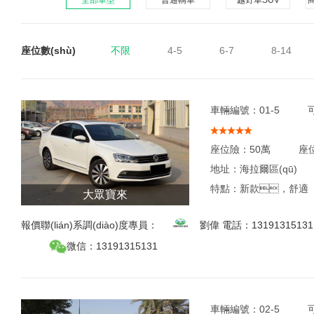
全部車型
普通轎車
越野車SUV
商
座位數(shù)
不限
4-5
6-7
8-14
車輛編號：
01-5
座位險：
50萬
座位
地址：
海拉爾區(qū)
特點：
新款，舒適
大眾寶來
報價聯(lián)系調(diào)度專員：
劉偉 電話：
13191315131
微信：
13191315131
車輛編號：
02-5