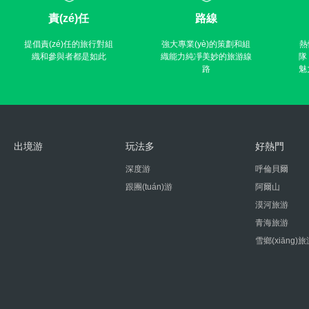
責(zé)任
路線
提倡責(zé)任的旅行對組
強大專業(yè)的策劃和組
熱
織和參與者都是如此
織能力純凈美妙的旅游線
隊
路
魅
出境游
玩法多
好熱門
深度游
呼倫貝爾
跟團(tuán)游
阿爾山
漠河旅游
青海旅游
雪鄉(xiāng)