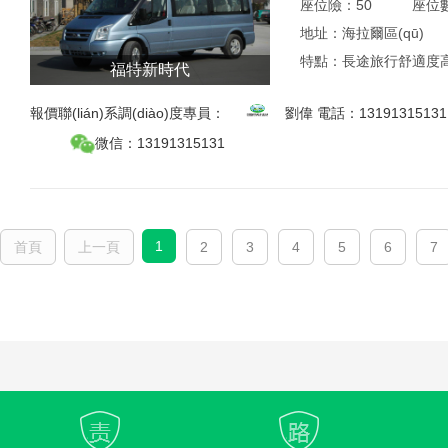
座位險：
50
座位數
地址：
海拉爾區(qū)
特點：
長途旅行舒適度高
福特新時代
報價聯(lián)系調(diào)度專員：
劉偉 電話：
13191315131
微信：
13191315131
1
首頁
上一頁
2
3
4
5
6
7