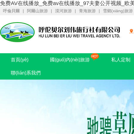
免费AV在线播放_免费av在线播放_97夫妻公开视频_欧
呼倫貝爾
|
阿爾山旅游
|
漠河旅游
|
青海旅游
|
雪鄉(xiāng)旅游
首頁(yè)
國(guó)內(nèi)旅游
私人定制
聯(lián)系我們