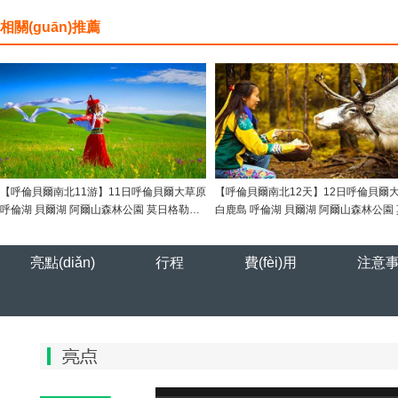
相關(guān)推薦
【呼倫貝爾南北11游】11日呼倫貝爾大草原
【呼倫貝爾南北12天】12日呼倫貝爾
呼倫湖 貝爾湖 阿爾山森林公園 莫日格勒河
白鹿島 呼倫湖 貝爾湖 阿爾山森林公園
額爾古納濕地 白樺林長(zhǎng)廊 恩和俄羅
格勒河 額爾古納濕地 白樺林長(zhǎng)
斯民族鄉(xiāng) 烏蘭山 中俄界河 太極八卦
和俄羅斯民族鄉(xiāng) 烏蘭山 中俄界
亮點(diǎn)
行程
費(fèi)用
注意事項
圖 月牙泡 老鷹嘴 莫爾道嘎 敖魯古雅 油菜花
極八卦圖 月牙泡 老鷹嘴 敖魯古雅 油菜
黑山頭蒙古包篝火晚會(huì) 滿洲里國(guó)
山頭蒙古包篝火晚會(huì) 滿洲里國(gu
門(mén) 套娃廣場(chǎng)
(mén) 套娃廣場(chǎng)