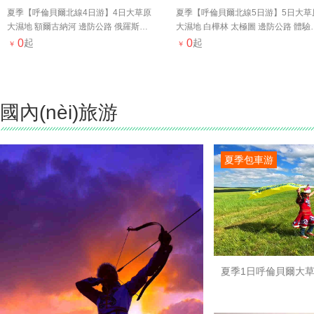
夏季【呼倫貝爾北線4日游】4日大草原
夏季【呼倫貝爾北線5日游】5日大草
大濕地 額爾古納河 邊防公路 俄羅斯民
大濕地 白樺林 太極圖 邊防公路 體驗
族鄉(xiāng) 攝影原始生態(tài)風光
古族牧戶 原生態(tài)漁村
0
起
0
起
￥
￥
國內(nèi)旅游
夏季包車游
夏季1日呼倫貝爾大草
濕地/專屬用車/俄羅