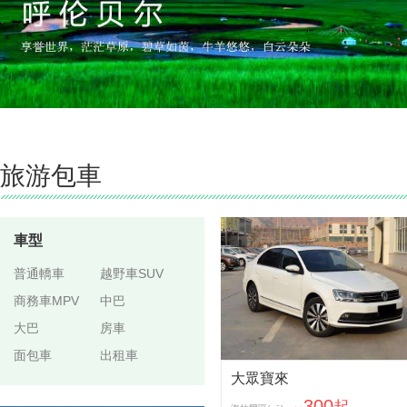
旅游包車
車型
普通轎車
越野車SUV
商務車MPV
中巴
大巴
房車
面包車
出租車
大眾寶來
300