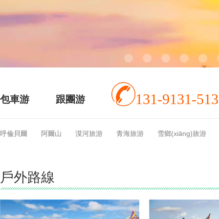
131-9131-513
包車游
跟團游
呼倫貝爾
阿爾山
漠河旅游
青海旅游
雪鄉(xiāng)旅游
戶外路線