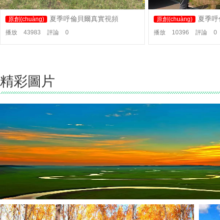
夏季呼倫貝爾真實視頻
夏季呼
原創(chuàng)
原創(chuàng)
播放
43983
評論
0
播放
10396
評論
0
精彩圖片