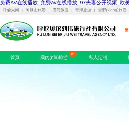
免费AV在线播放_免费av在线播放_97夫妻公开视频_欧
呼倫貝爾
阿爾山旅游
漠河旅游
青海旅游
雪鄉(xiāng)旅游
|
|
|
|
首頁
國內(nèi)旅游
私人定制