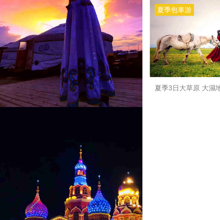
夏季包車游
夏季3日大草原 大濕
日落山 篝火晚會 公主的圓夢城堡 孩子的歡
樂圣地——套娃廣場 
落 狼島