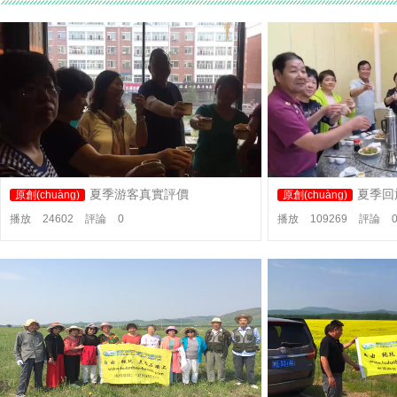
夏季游客真實評價
夏季回
原創(chuàng)
原創(chuàng)
播放
24602
評論
0
播放
109269
評論