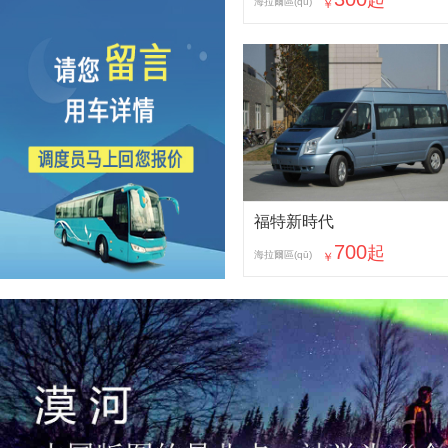
起
海拉爾區(qū)
￥
福特新時代
700
起
海拉爾區(qū)
￥