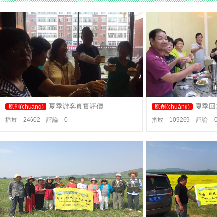
夏季游客真實評價
夏季回
原創(chuàng)
原創(chuàng)
播放
24602
評論
0
播放
109269
評論