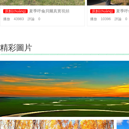
夏季呼倫貝爾真實視頻
夏季呼
原創(chuàng)
原創(chuàng)
播放
43983
評論
0
播放
10396
評論
0
精彩圖片