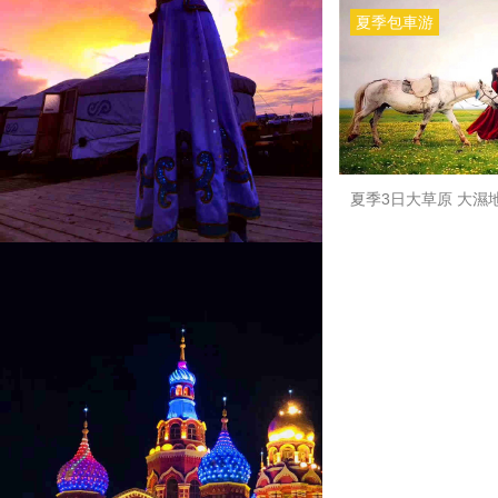
夏季包車游
夏季3日大草原 大濕
日落山 篝火晚會 公主的圓夢城堡 孩子的歡
樂圣地——套娃廣場 
落 狼島