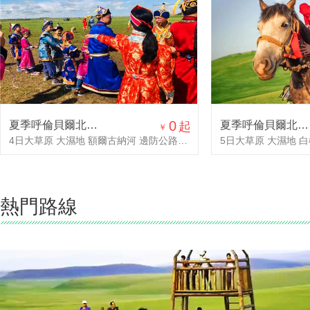
0
夏季呼倫貝爾北線4日游
夏季呼倫貝爾北線5日游
起
￥
4日大草原 大濕地 額爾古納河 邊防公路 俄羅斯民族鄉(xiāng) 攝影原始生態(tài)風(fēng)光
熱門路線