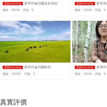
夏季呼倫貝爾游客視頻
夏季黑
原創(chuàng)
原創(chuàng)
播放
90794
評論
0
播放
13590
評論
0
夏季呼倫貝爾騎馬
夏季呼
原創(chuàng)
原創(chuàng)
播放
353307
評論
0
播放
34316
評論
0
真實評價