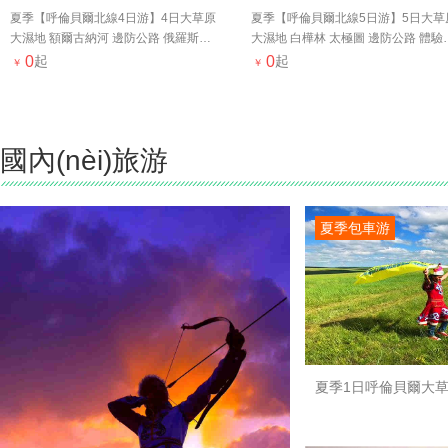
夏季【呼倫貝爾北線4日游】4日大草原
夏季【呼倫貝爾北線5日游】5日大草
大濕地 額爾古納河 邊防公路 俄羅斯民
大濕地 白樺林 太極圖 邊防公路 體驗
族鄉(xiāng) 攝影原始生態(tài)風(fēng)
古族牧戶 原生態(tài)漁村
0
起
0
起
￥
￥
光
國內(nèi)旅游
夏季包車游
夏季1日呼倫貝爾大草
濕地/專屬用車/俄羅斯風