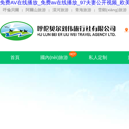
免费AV在线播放_免费av在线播放_97夫妻公开视频_欧
呼倫貝爾
阿爾山旅游
漠河旅游
青海旅游
雪鄉(xiāng)旅游
|
|
|
|
首頁
國內(nèi)旅游
私人定制