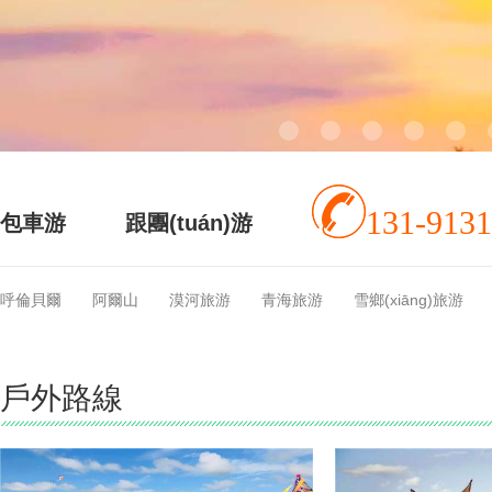
131-9131
包車游
跟團(tuán)游
呼倫貝爾
阿爾山
漠河旅游
青海旅游
雪鄉(xiāng)旅游
戶外路線