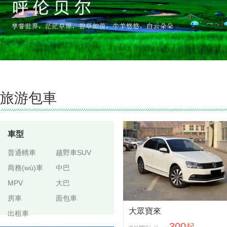
旅游包車
車型
普通轎車
越野車SUV
商務(wù)車
中巴
MPV
大巴
房車
面包車
大眾寶來
出租車
300