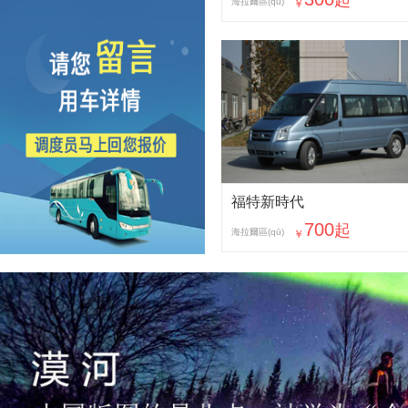
起
海拉爾區(qū)
￥
福特新時代
700
起
海拉爾區(qū)
￥